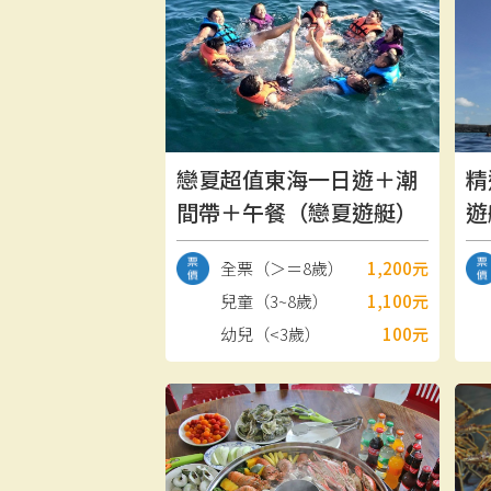
戀夏超值東海一日遊＋潮
精
間帶＋午餐（戀夏遊艇）
遊
全票（＞＝8歲）
1,200元
兒童（3~8歲）
1,100元
幼兒（<3歲）
100元