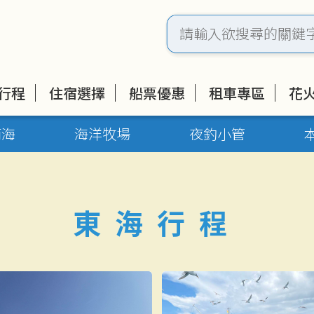
行程
住宿選擇
船票優惠
租車專區
花
南海
海洋牧場
夜釣小管
東海行程