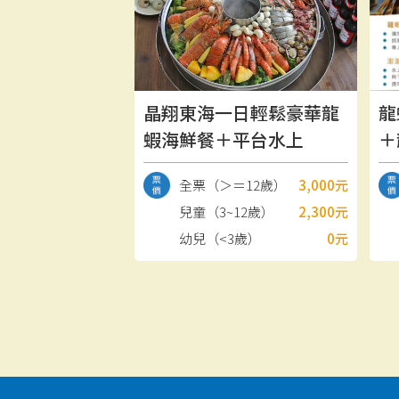
晶翔東海一日輕鬆豪華龍
龍
蝦海鮮餐＋平台水上
＋
全票（＞＝12歲）
3,000元
兒童（3~12歲）
2,300元
幼兒（<3歲）
0元