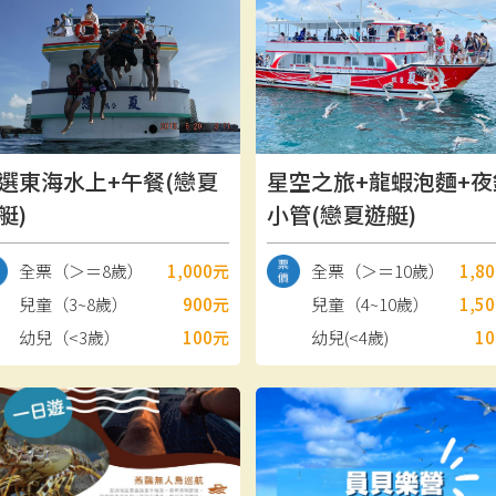
選東海水上+午餐(戀夏
星空之旅+龍蝦泡麵+夜
艇)
小管(戀夏遊艇)
全票（＞＝8歲）
1,000元
全票（＞＝10歲）
1,8
兒童（3~8歲）
900元
兒童（4~10歲）
1,5
幼兒（<3歲）
100元
幼兒(<4歲)
1