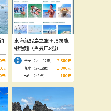
釣
東海龍蝦島之旅＋頂級龍
蝦泡麵（黑曼巴8號）
00元
全票（＞＝12歲）
2,800元
00元
兒童（3~12歲）
1,800元
00元
幼兒（<3歲）
100元