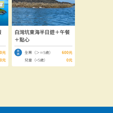
蝦
白灣坑東海半日遊＋午餐
＋點心
00元
全票（＞＝5歲）
600元
00元
兒童（<5歲）
0元