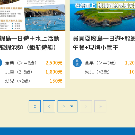
蝦島一日遊＋水上活動
員貝耍廢島一日遊+龍
龍蝦泡麵（鉅航遊艇）
午餐+現烤小管干
全票（＞＝8歲）
2,500元
全票（＞＝3歲）
1,2
兒童（2~8歲）
1,800元
幼兒（<3歲）
1
幼兒（<2歲）
150元
«
‹
›
»