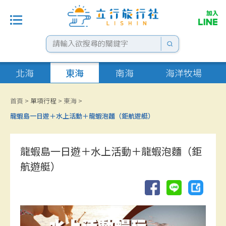
最新消息
北海
東海
南海
海洋牧場
單項行程
首頁
> 單項行程 >
東海
>
龍蝦島一日遊＋水上活動＋龍蝦泡麵（鉅航遊艇）
套裝行程
住宿選擇
龍蝦島一日遊＋水上活動＋龍蝦泡麵（鉅
航遊艇）
船票優惠
租車專區
花火資訊