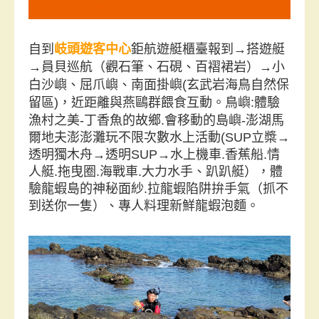
自到
岐頭遊客中心
鉅航遊艇櫃臺報到→搭遊艇
→員貝巡航（觀石筆、石硯、百褶裙岩）→小
白沙嶼、屈爪嶼
、
南面掛嶼(玄武岩海鳥自然保
留區)，近距離與燕鷗群餵食互動。
鳥嶼:體驗
漁村之美-丁香魚的故鄉.會移動的島嶼-澎湖馬
爾地夫澎澎灘玩不限次數水上活動(SUP立槳→
透明獨木舟→透明SUP→水上機車.香蕉船.情
人艇.拖曳圈.海戰車.大力水手、趴趴艇），體
驗龍蝦島的神秘面紗.拉龍蝦陷阱拚手氣（抓不
到送你一隻）、專人料理新鮮龍蝦泡麵。