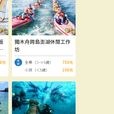
板
獨木舟跨島澎湖休閒工作
作
坊
00元
全票（＞＝5歲）
750元
小孩（＜5歲）
100元