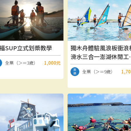
福SUP立式划槳教學
獨木舟體驗風浪板衝浪
滑水三合一澎湖休閒工
全票（＞＝3歲）
1,000元
坊
全票（＞＝9歲）
1,7