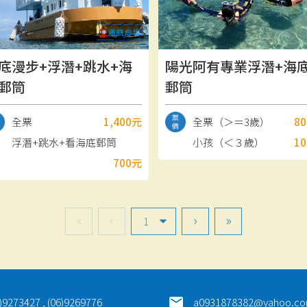
底漫步+浮潛+跳水+海
陽光阿有專業浮潛+海
郵筒
郵筒
全票
1,400元
全票（＞＝3歲）
8
浮潛+跳水+看海底郵筒
小孩（＜３歲）
1
700元
«
‹
›
»
)9273427 , (06)9269776
a0931878382@yahoo.co