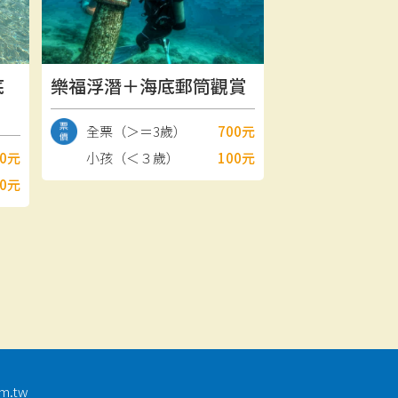
底
樂福浮潛＋海底郵筒觀賞
全票（＞＝3歲）
700元
00元
小孩（＜３歲）
100元
00元
m.tw