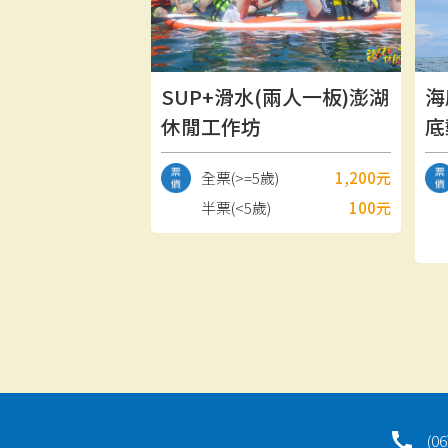
SUP+滑水(兩人一板)澎湖
海
休閒工作坊
底
全票(>=5歲)
1,200元
半票(<5歲)
100元
(06