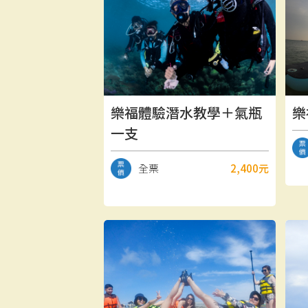
樂福體驗潛水教學＋氣瓶
樂
一支
全票
2,400元