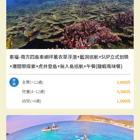
東福-南方四島東嶼坪薰衣草浮潛+藍洞巡航+SUP立式划槳
+潮間帶探索+虎井登島+無人島巡航+午餐(龍蝦風味餐)
全票(>12歲)
3,600元
兒童(4~12歲)
3,300元
幼兒(<4歲)
1,000元