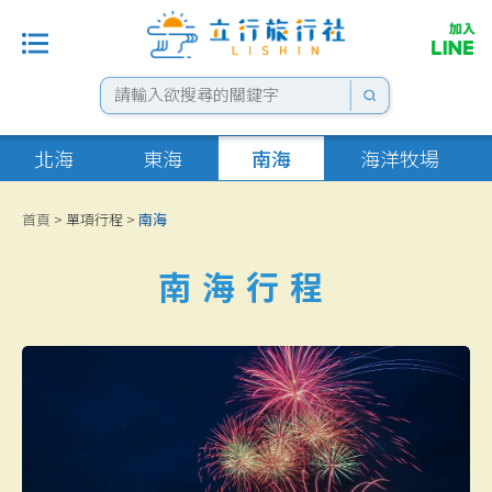
最新消息
北海
東海
南海
海洋牧場
單項行程
首頁
> 單項行程 >
南海
套裝行程
南海行程
住宿選擇
船票優惠
租車專區
花火資訊