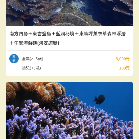
南方四島＋東吉登島＋藍洞秘境＋東嶼坪薰衣草森林浮潛
＋午餐海鮮麵(海安遊艇)
全票(>=3歲)
3,000元
幼兒(<3歲)
100元