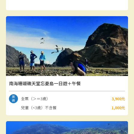
南海珊瑚礁天堂忘憂島一日遊＋午餐
全票（＞＝3歲）
3,900元
兒童（<3歲）不含餐
1,000元