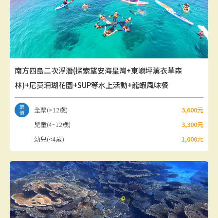
南方四島二次浮潛(探索望安海星灣+東嶼坪薰衣草森
林)+尼莫珊瑚花園+SUP等水上活動+龍蝦風味餐
全票(>12歲)
3,600元
兒童(4~12歲)
3,300元
幼兒(<4歲)
1,000元