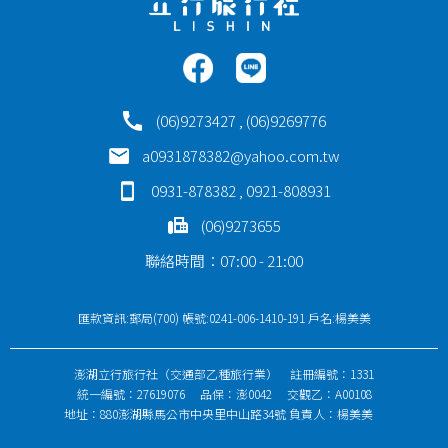
(06)9273427 , (06)9269776
a0931878382@yahoo.com.tw
0931-878382 , 0921-808931
(06)9273655
聯絡時間：07:00 - 21:00
匯款資訊:郵局(700) 帳號:0241-006-1410-191 戶名:楊美美
澎湖立行旅行社（交通部乙種旅行業） 註冊編號：1331
統一編號：27619076 品保：澎0042 交觀乙：A00108
地址：880澎湖縣馬公市中央里中山路34號 負責人：楊美美