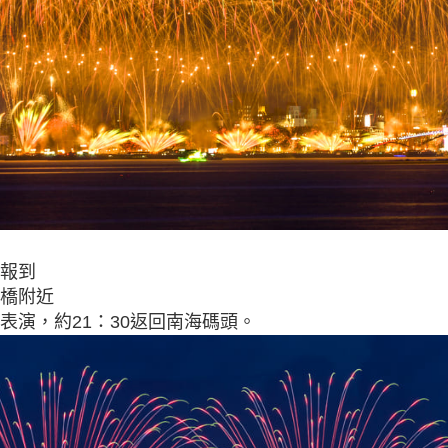
報到
虹橋附近
表演，約21：30返回南海碼頭。