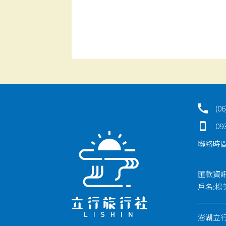
(06
09
聯絡時間：0
匯款資訊:郵
戶名:楊
澎湖立行