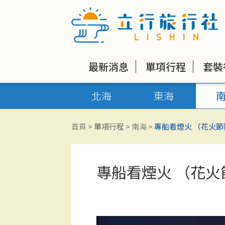
最新消息
單項行程
套裝
北海
東海
首頁
> 單項行程 >
南海
>
專船看煙火 （花火節
專船看煙火 （花火