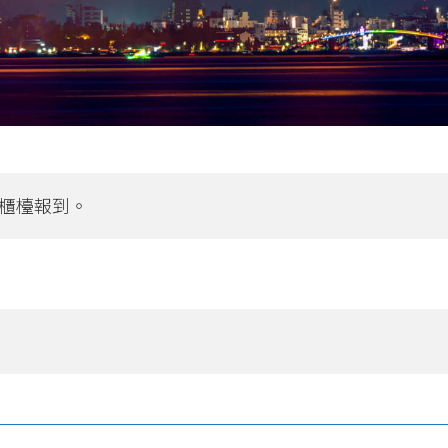
櫃檯報到。