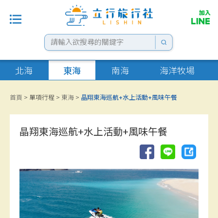
最新消息
北海
東海
南海
海洋牧場
單項行程
首頁
> 單項行程 >
東海
>
晶翔東海巡航+水上活動+風味午餐
套裝行程
晶翔東海巡航+水上活動+風味午餐
住宿選擇
船票優惠
租車專區
花火資訊