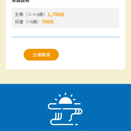
票價說明
全票（＞＝6歲）
1,700元
兒童（<6歲）
700元
沙港碼頭