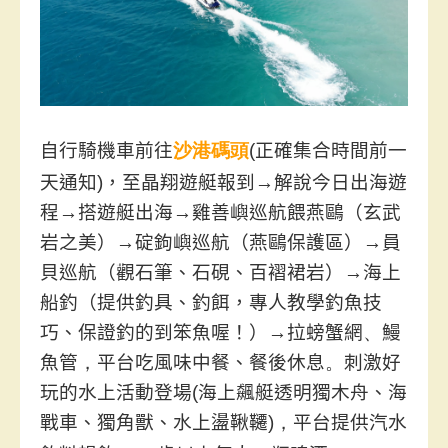
景點介紹
聯外交通
自行騎機車前往
沙港
碼
頭
(
正確集合時間前一
天通知
)
，至晶翔遊艇報到
→
解說今日出海遊
程
→
搭遊艇出海
→
雞善嶼巡航餵燕鷗（玄武
岩之美）
→
碇鉤嶼巡航（燕鷗保護區）
→
員
貝巡航（觀石筆、石硯、百褶裙岩）
→
海上
船釣（提供釣具、釣餌，專人教學釣魚技
巧、保證釣的到笨魚喔！）
→
拉螃蟹網
、
鰻
魚管
，
平台吃風味中餐
、
餐後休息
。
刺激好
玩的水上活動登場
(
海上飆艇
透明獨木舟
、
海
戰車
、
獨角獸
、
水上盪鞦韆
)，
平台提供汽水