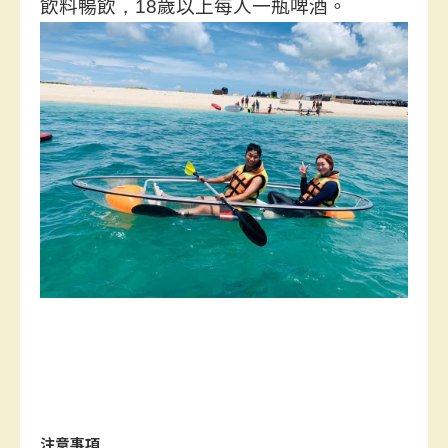
飲料暢飲
，18
歲以上每人一瓶啤酒
。
注意事項