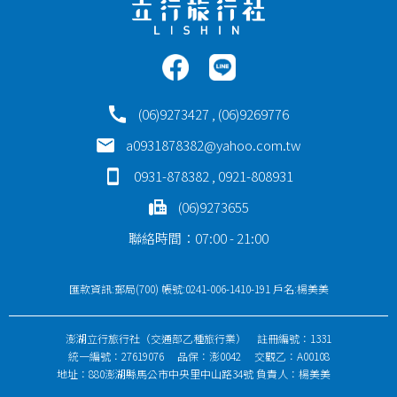
(06)9273427 , (06)9269776
a0931878382@yahoo.com.tw
0931-878382 , 0921-808931
(06)9273655
聯絡時間：07:00 - 21:00
匯款資訊:郵局(700) 帳號:0241-006-1410-191 戶名:楊美美
澎湖立行旅行社（交通部乙種旅行業） 註冊編號：1331
統一編號：27619076 品保：澎0042 交觀乙：A00108
地址：880澎湖縣馬公市中央里中山路34號 負責人：楊美美