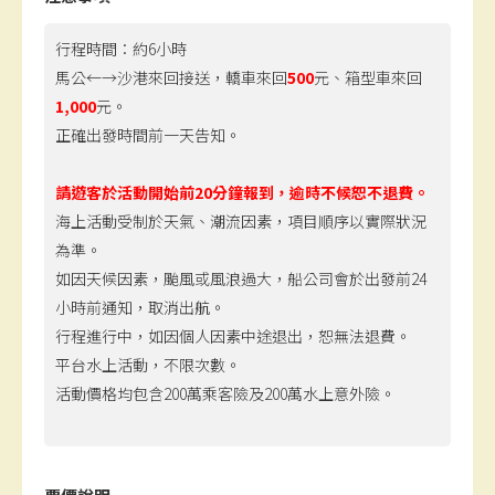
行程時間：約6小時
馬公←→沙港來回接送，轎車來回
500
元、箱型車來回
1,000
元。
正確出發時間前一天告知。
請遊客於活動開始前20分鐘報到，逾時不候恕不退費。
海上活動受制於天氣、潮流因素，項目順序以實際狀況
為準。
如因天候因素
，
颱風或風浪過大
，
船公司會於出發前24
小時前通知
，
取消出航。
行程進行中，如因個人因素中途退出，恕無法退費。
平台水上活動
，
不限次數
。
活動價格均包含200萬乘客險及200萬水上意外險。